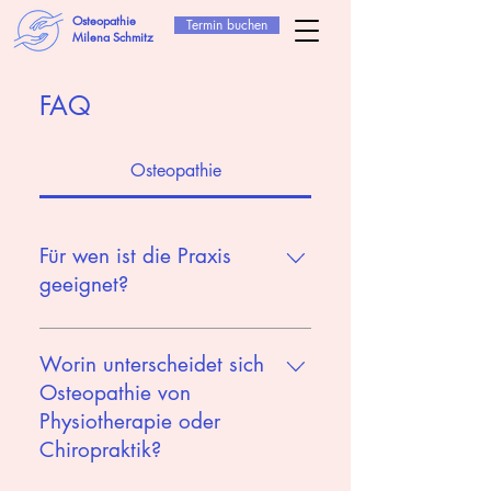
Osteopathie
Termin buchen
Milena Schmitz
FAQ
Osteopathie
Für wen ist die Praxis
geeignet?
Mein Schwerpunkt liegt in der
Osteopathie mit besonderem
Worin unterscheidet sich
Fokus auf Frauengesundheit. In
Osteopathie von
meiner Praxis in Berlin
Physiotherapie oder
Kreuzberg behandle ich Frauen
Chiropraktik?
mit gynäkologischen